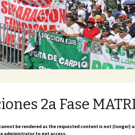
 Foraneas
iones 2a Fase MATR
Matriz
e MATRIZ
annot be rendered as the requested content is not (longer) a
e administrator to get access.