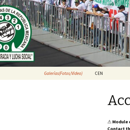
.
.
Ir
Galerías(Fotos/Video)
CEN
al
contenido
Acciones 2a Fase
Evidencias Filiales
Videos 2a Fase
Foraneas
Foráneas
Acc
Acciones 2a Fase MATRIZ
Evidencias Filiales 
Videos 2a. Fas
Mitin 22 de junio
Foraneas
⚠
Module c
Contact th